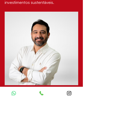
investimentos sustentáveis.
Presidente da Frente Mineira de Geração 
Distribuída (FMGD) e vice-presidente 
nacional da Associação Brasileira 
Movimento Solar Livre (MSL), Jomar 
Britto avalia a transição energética como 