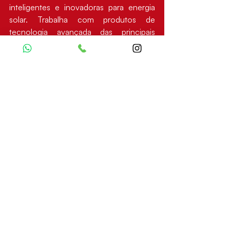
inteligentes e inovadoras para energia 
solar. Trabalha com produtos de 
tecnologia avançada das principais 
marcas do mercado e desenvolve 
alternativas exclusivas para o setor, 
voltadas para facilitar o dia a dia dos 
seus clientes. 
Fundada em 2019, a empresa herda a 
credibilidade da Fortlev, líder nacional 
em armazenamento de água e com mais 
de 30 anos de atuação em 
reservatórios, tubos e conexões em 
PVC.
A marca atende integradores 
responsáveis pela instalação de sistemas 
solares em todo o país, oferecendo 
suporte técnico, segurança e eficiência 