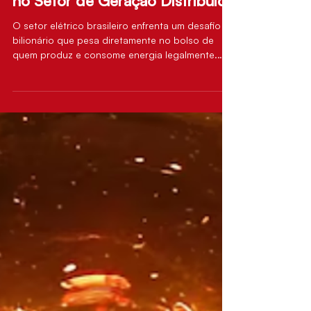
20 de jun.
Quem Paga a Conta do Furto
de Energia no Brasil? O Impacto
no Setor de Geração Distribuída
O setor elétrico brasileiro enfrenta um desafio
bilionário que pesa diretamente no bolso de
quem produz e consome energia legalmente.
Dados recentes apresentados pela Agência
Nacional de Energia Elétrica (ANEEL) e pela
Associação Brasileira de Distribuidores de
Energia Elétrica (Abradee) acenderam o alerta: o
furto de energia custa mais de R$ 7 bilhões por
ano aos consumidores. Apenas no último ano,
foram registradas mais de 25 mil ocorrências de
fraudes e "gatos" na rede elé