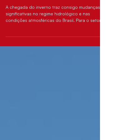
Climáticos e a Resiliência da
Geração Distribuída em Minas
Gerais
A chegada do inverno traz consigo mudanças
significativas no regime hidrológico e nas
condições atmosféricas do Brasil. Para o setor
elétrico, esta sazonalidade é um período crítico
de monitoramento. Fenômenos climáticos
recorrentes, como o El Niño, exercem pressão
direta sobre a operação dos reservatórios das
hidrelétricas, alterando o despacho de energia
e, consequentemente, impactando a formação
de preços no Mercado de Curto Prazo e o custo
da energia no Mercado Livre. Par