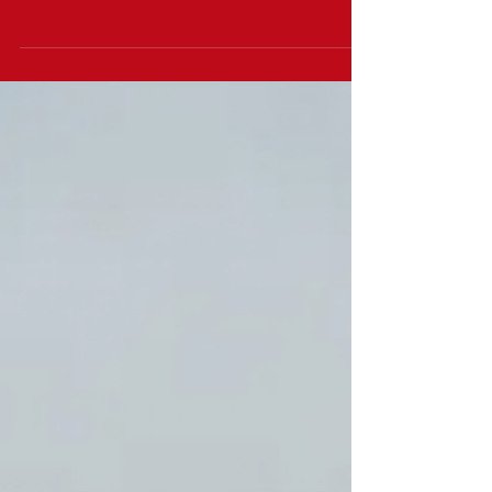
deixaram de ser apenas um "chat para tirar
dúvidas" e passaram a funcionar como um
verdadeiro assistente de trabalho: capaz de ler
planilhas, organizar arquivos, montar
dashboards e executar tarefas inteiras a partir
de uma única instrução bem escrita. O grande
segredo por trás disso não é nenhuma mágica
— é o **prompt**, ou seja, a forma como
pedimos as coisas para a IA. Reunimos abaixo
três ideias práticas que observamos no ecoss