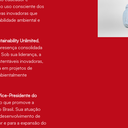
 o uso consciente dos 
ivas inovadoras que 
bilidade ambiental e 
ainability Unlimited
, 
presença consolidada 
 Sob sua liderança, a 
entáveis inovadoras, 
 em projetos de 
mbientalmente 
Vice-Presidente do 
ão que promove a 
 Brasil. Sua atuação 
o desenvolvimento de 
tor e para a expansão do 