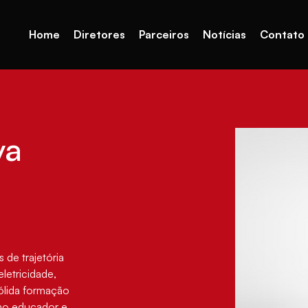
Home
Diretores
Parceiros
Notícias
Contato
va
 de trajetória 
letricidade, 
lida formação 
mo educador e 