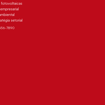
fotovoltaicas
 empresarial
ambiental
tégia setorial
456-7890