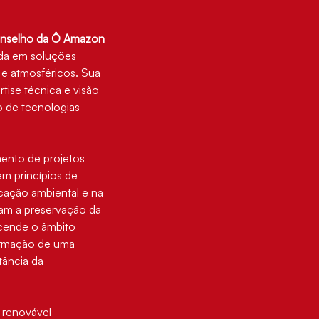
nselho da Ô Amazon 
da em soluções 
 e atmosféricos. Sua 
tise técnica e visão 
o de tecnologias 
mento de projetos 
em princípios de 
cação ambiental e na 
am a preservação da 
scende o âmbito 
formação de uma 
tância da 
 renovável